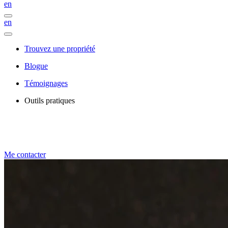
en
en
Trouvez une propriété
Blogue
Témoignages
Outils pratiques
Me contacter