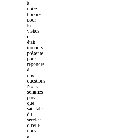
à
notre
horaire
pour
les
visites
et
était
toujours
présente
pour
répondre
à
nos
questions.
Nous
sommes
plus
que
satisfaits
du
service
qu'elle
nous
a