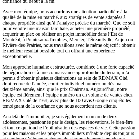
confiance du début à la fin.
Avec mon équipe, nous accordons une attention particulière à la
qualité de la mise en marché, aux stratégies de vente adaptées à
chaque propriété ainsi qu’à l’analyse précise du marché. Que ce soit
pour vendre une maison familiale, acheter une première propriété,
acquérir un plex ou réaliser un projet immobilier dans l’Est de
Montréal, à Pointe-aux-Trembles, Mercier, Tétreaultville, Anjou ou
Rivière-des-Prairies, nous travaillons avec le même objectif : obtenir
le meilleur résultat possible tout en offrant une expérience
exceptionnelle.
Mon approche humaine et structurée, combinée à une forte capacité
de négociation et à une connaissance approfondie du terrain, m’a
permis d’obtenir plusieurs distinctions au sein de RE/MAX Cité,
dont recrue de l’année, courtier individuel numéro un dès ma
deuxième année, ainsi que le prix Chairman. Aujourd’hui, notre
équipe est fièrement l’équipe numéro un en volume de ventes chez
RE/MAX Cité de l’Est, avec plus de 100 avis Google cinq étoiles
témoignant de la confiance que nous accordent nos clients.
Au-delà de l’immobilier, je suis également maman de deux
adolescentes, passionnée par le design, les rénovations, le bien-être
et tout ce qui touche l’optimisation des espaces de vie. Cette passion
pour les maisons et les projets immobiliers m’habite depuis toujours
et continue d’alimenter chaque dossier que je prends en charge.