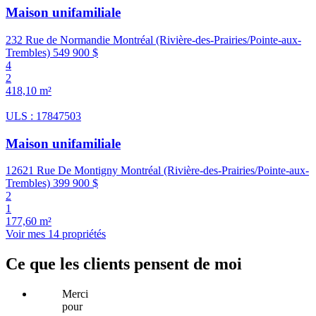
Maison unifamiliale
232 Rue de Normandie Montréal (Rivière-des-Prairies/Pointe-aux-
Trembles)
549 900 $
4
2
418,10 m²
ULS : 17847503
Maison unifamiliale
12621 Rue De Montigny Montréal (Rivière-des-Prairies/Pointe-aux-
Trembles)
399 900 $
2
1
177,60 m²
Voir mes 14 propriétés
Ce que les clients pensent de moi
Merci
pour