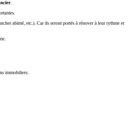
ancier
.
ortantes.
cher abimé, etc.). Car ils seront portés à rénover à leur rythme et
rie.
ins immobiliers.