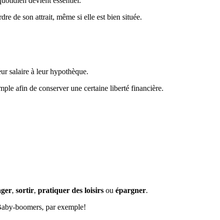
otidien devient essentiel.
 de son attrait, même si elle est bien située.
eur salaire à leur hypothèque.
ple afin de conserver une certaine liberté financière.
ager
,
sortir
,
pratiquer des loisirs
ou
épargner
.
 Baby-boomers, par exemple!