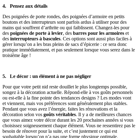
4. Pensez aux détails
Des poignées de porte rondes, des poignées d’armoire en petits
boutons et des interrupteurs sont parfois ardus à utiliser pour des
mains qui souffrent d’arthrite ou qui faiblissent. Changez-les pour
des
poignées de porte à levier
, des
barres pour les armoires
et
des
interrupteurs à bascules
. Ces options sont aussi plus faciles à
gérer lorsqu’on a les bras pleins de sacs d’épicerie : ce sera donc
pratique immédiatement, et pas seulement lorsque vous serez dans le
troisième âge !
5. Le décor : un élément à ne pas négliger
Pour que votre petit nid reste douillet le plus longtemps possible,
songez à la décoration actuelle. Répond-elle à vos goûts personnels
ou est-elle à la fine pointe des tendances designs ? Les modes vont
et viennent, mais vos préférences sont généralement plus stables.
Pendant que vous avez l’énergie, faites les rénovations et la
décoration selon vos
goûts véritables
. Il y a de meilleures chances
que vous aimez votre décor durant les 20 prochaines années si vous
choisissez soigneusement chaque élément. Vous ne ressentirez pas le
besoin de rénover pour la suite, et c’est justement ce qui est
souhaitable lorsqu’on n’a pas une forme physique optimale.