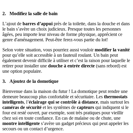
2. Modifiez la salle de bain
L’ajout de
barres d’appui
près de la toilette, dans la douche et dans
le bain s’avère un choix judicieux. Presque toutes les personnes
âgées, peu importe leur niveau de forme physique, apprécient ce
genre d'aménagement. Peut-être ferez-vous partie du lot!
Selon votre situation, vous pourriez aussi vouloir
modifier la vanité
pour qu’elle soit accessible à un fauteuil roulant. Un bain peut
également devenir difficile à utiliser et c’est la raison pour laquelle le
retirer pour installer une
douche à entrée directe
(sans rebord) est
une option populaire.
3. Ajoutez de la domotique
Bienvenue dans la maison du futur ! La domotique peut rendre une
demeure beaucoup plus confortable et sécuritaire. Les
thermostats
intelligents
, l’
éclairage qui se contrôle à distance
, mais surtout les
caméras de sécurité
et les systèmes de
capteurs
qui indiquent si le
four est resté ouvert, par exemple, sont très pratiques pour vieillir
chez soi en toute confiance. En cas de malaise ou de chute, une
montre intelligente
s’avère un gadget précieux qui peut appeler les
secours ou un contact d’urgence.